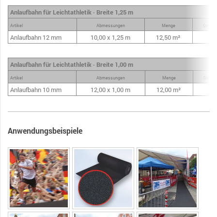
Anlaufbahn
für Leichtathletik
-
Breite 1,25 m
Artikel
Abmessungen
Menge
Gewich
Anlaufbahn 12 mm
10,00 x 1,25 m
12,50 m²
15
Anlaufbahn für Leichtathletik
-
Breite 1,00 m
Artikel
Abmessungen
Menge
Gewich
Anlaufbahn 10 mm
12,00 x 1,00 m
12,00 m²
9
Anwendungsbeispiele