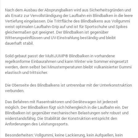
Nach dem Ausbau der Absprungbalken wird aus Sicherheitsgründen und
als Ersatz zur Vervollständigung der Laufbahn ein Blindbalken in die leere
Vertiefung eingelassen. Die Trittfläche des Blindbalkens aus Vollgummi
weist optimalen Laufbahn-Grip auf und ist für Sportschuhe und Spikes
gleichermaßen gut geeignet. Der Blindbalken ist gegenüber
Witterungseinflüssen und UV-Einstrahlung beständig und bleibt
dauerhaft stabil.
Solid gebaut passt der MultiJUMP
®
Blindbalken in vorhandene
regelkonforme Einbaurahmen und kann Winter wie Sommer eingesetzt
werden, denn selbst bei Minustemperaturen bleibt vulkanisierter Gummi
elastisch und trittsicher.
Die Oberseite des Blindbalkens ist untrennbar mit der Unterkonstruktion
verbunden.
Das Befahren mit Rasentraktoren und Gerätewagen ist jederzeit
möglich. Der Blindbalken fügt sich höhengleich in die Laufbahn ein. Der
Blindbalken ist gegenüber mechanischen Belastungen sehr robust und
widerstandsfähig. Die Stabilität der Konstruktion entspricht den
Anforderungen des Leistungssports.
Besonderheiten: Vollgummi, keine Lackierung, kein Aufquellen, kein