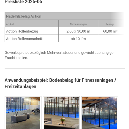
Preisliste 2026-06
Nadelfilzbelag Action
Artikel
Abmessungen
Menge
Ge
Action Rollenbezug
2,00 x 30,00 m
60,00 m²
Action Rollenanschnitt
ab 10 lfm
Gewerbepreise zuzüglich Mehrwertsteuer und gewichtsabhängiger
Frachtkosten .
Anwendungsbeispiel: Bodenbelag für Fitnessanlagen /
Freizeitanlagen