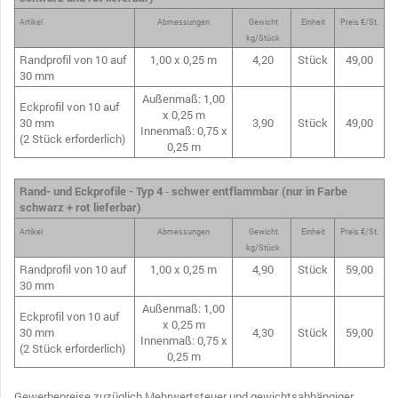
Artikel
Abmessungen
Gewicht
Einheit
Preis €/St.
kg/Stück
Randprofil von 10 auf
1,00 x 0,25 m
4,20
Stück
49,00
30 mm
Außenmaß: 1,00
Eckprofil von 10 auf
x 0,25 m
30 mm
3,90
Stück
49,00
Innenmaß: 0,75 x
(2 Stück erforderlich)
0,25 m
Rand- und Eckprofile - Typ 4
-
schwer entflammbar (nur in Farbe
schwarz + rot lieferbar)
Artikel
Abmessungen
Gewicht
Einheit
Preis €/St.
kg/Stück
Randprofil von 10 auf
1,00 x 0,25 m
4,90
Stück
59,00
30 mm
Außenmaß: 1,00
Eckprofil von 10 auf
x 0,25 m
30 mm
4,30
Stück
59,00
Innenmaß: 0,75 x
(2 Stück erforderlich)
0,25 m
Gewerbepreise zuzüglich Mehrwertsteuer und gewichtsabhängiger