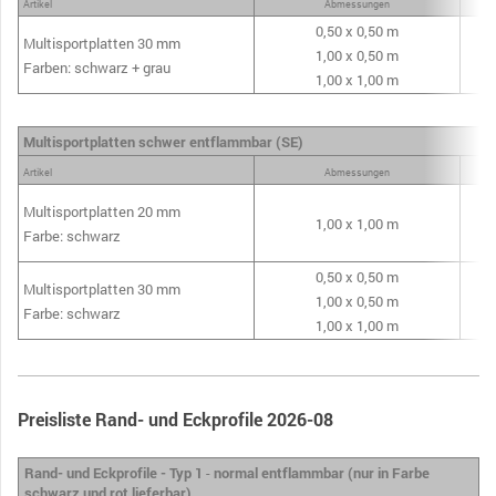
Artikel
Abmessungen
Gew
0,50 x 0,50 m
Multisportplatten 30 mm
1,00 x 0,50 m
Farben: schwarz + grau
1,00 x 1,00 m
Multisportplatten schwer entflammbar (SE)
Artikel
Abmessungen
Gew
Multisportplatten 20 mm
1,00 x 1,00 m
Farbe: schwarz
0,50 x 0,50 m
Multisportplatten 30 mm
1,00 x 0,50 m
Farbe: schwarz
1,00 x 1,00 m
Preisliste Rand- und Eckprofile 2026-08
Rand- und Eckprofile - Typ 1
-
normal entflammbar (nur in Farbe
schwarz und rot lieferbar)