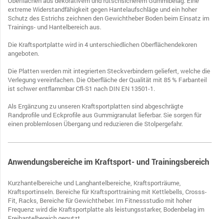
Oberflächen aus dekorativem und rutschsicherem Gummibelag. Eine
extreme Widerstandfähigkeit gegen Hantelaufschläge und ein hoher
Schutz des Estrichs zeichnen den Gewichtheber Boden beim Einsatz im
Trainings- und Hantelbereich aus.
Die Kraftsportplatte wird in 4 unterschiedlichen Oberflächendekoren
angeboten.
Die Platten werden mit integrierten Steckverbindern geliefert, welche die
Verlegung vereinfachen. Die Oberfläche der Qualität mit 85 % Farbanteil
ist schwer entflammbar Cfl-S1 nach DIN EN 13501-1.
Als Ergänzung zu unseren Kraftsportplatten sind abgeschrägte
Randprofile und Eckprofile aus Gummigranulat lieferbar. Sie sorgen für
einen problemlosen Übergang und reduzieren die Stolpergefahr.
Anwendungsbereiche im Kraftsport- und Trainingsbereich
Kurzhantelbereiche und Langhantelbereiche, Kraftsporträume,
Kraftsportinseln. Bereiche für Kraftsporttraining mit Kettlebells, Crosss-
Fit, Racks, Bereiche für Gewichtheber. Im Fitnessstudio mit hoher
Frequenz wird die Kraftsportplatte als leistungsstarker, Bodenbelag im
Freihantelbereich genutzt.