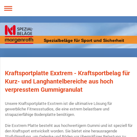
Spezialbeläge für Sport und Sicherheit
Kraftsportplatte Exxtrem - Kraftsportbelag für
Kurz- und Langhantelbereiche aus hoch
verpresstem Gummigranulat
Unsere Kraftsportplatte Exxtrem ist die ultimative Lösung für
gewerbliche Fitnessstudios, die eine extrem belastbare und
strapazierfähige Bodenplatte benötigen.
Die Exxtrem Platte besteht aus hochwertigem Gummi und ist speziell für
den Kraftsport entwickelt worden. Sie bietet eine herausragende
Stoßdämpfung, um Gelenke und Böden vor übermäßiger Belastung zu