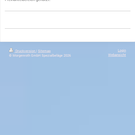
Login
Druckversion
|
Sitemap
Webansicht
© Morgenroth GmbH Spezialbeläge 2026