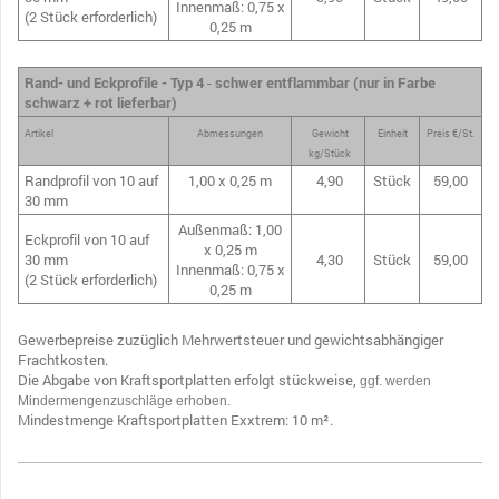
Innenmaß: 0,75 x
(2 Stück erforderlich)
0,25 m
Rand- und Eckprofile - Typ 4
-
schwer entflammbar (nur in Farbe
schwarz + rot lieferbar)
Artikel
Abmessungen
Gewicht
Einheit
Preis €/St.
kg/Stück
Randprofil von 10 auf
1,00 x 0,25 m
4,90
Stück
59,00
30 mm
Außenmaß: 1,00
Eckprofil von 10 auf
x 0,25 m
30 mm
4,30
Stück
59,00
Innenmaß: 0,75 x
(2 Stück erforderlich)
0,25 m
Gewerbepreise zuzüglich Mehrwertsteuer und gewichtsabhängiger
Frachtkosten.
Die Abgabe von Kraftsportplatten erfolgt stückweise,
ggf. werden
Mindermengenzuschläge erhoben.
Mindestmenge Kraftsportplatten Exxtrem: 10 m².