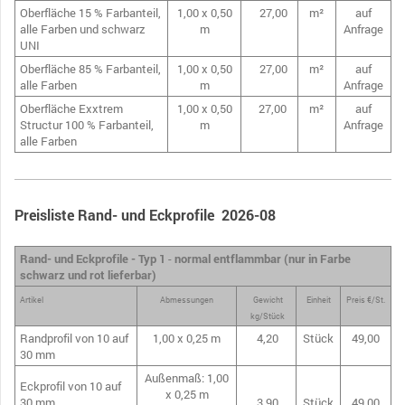
Oberfläche 15 % Farbanteil,
1,00 x 0,50
27,00
m²
auf
alle Farben und schwarz
m
Anfrage
UNI
Oberfläche 85 % Farbanteil,
1,00 x 0,50
27,00
m²
auf
alle Farben
m
Anfrage
Oberfläche Exxtrem
1,00 x 0,50
27,00
m²
auf
Structur 100 % Farbanteil,
m
Anfrage
alle Farben
Preisliste Rand- und Eckprofile 2026-08
Rand- und Eckprofile - Typ 1
-
normal entflammbar (nur in Farbe
schwarz und rot lieferbar)
Artikel
Abmessungen
Gewicht
Einheit
Preis €/St.
kg/Stück
Randprofil von 10 auf
1,00 x 0,25 m
4,20
Stück
49,00
30 mm
Außenmaß: 1,00
Eckprofil von 10 auf
x 0,25 m
30 mm
3,90
Stück
49,00