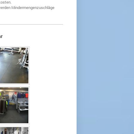
osten .
f. werden Mindermengenzuschläge
ar