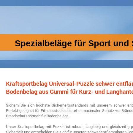
Spezialbeläge für Sport und 
Kraftsportbelag Universal-Puzzle schwer ent
Bodenbelag aus Gummi für Kurz- und Langhant
Sichern Sie sich höchste Sicherheitsstandards mit unserem schwer e
Perfekt geeignet für Fitnessstudios bietet er maximalen Schutz vor Bränden
Brandschutznormen für Bodenbeläge.
Unser Kraftsportbelag mit Puzzle ist robust, langlebig und gleichzeitig 
Sicherheit und entscheiden Sie sich für unseren schwer entflammbaren B