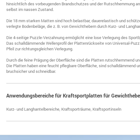
hinsichtlich des vorbeugenden Brandschutzes und der Rutschhemmung an
selbst im nassen Zustand.
Die 18 mm starken Matten sind hoch belastbar, dauerelastisch und schütze
verlegte Bodenbeläge, die z. B. von Gewichthebern durch Kurz- und Langha
Die 4-seitige Puzzle-Verzahnung ermöglicht eine lose Verlegung des Spor
Das schalldämmende Wellenprofil der Plattenrückseite von Universal-Puzz
Pfeil zur richtungsgleichen Verlegung.
Durch die feine Prägung der Oberfläche sind die Platten rutschhemmend un
Die Platten haben eine feucht pflegbare Oberfläche, sind schalldämmend un
bruchsicher und schneidbar.
Anwendungsbereiche für Kraftsportplatten für Gewichthebe
Kurz- und Langhantelbereiche, Kraftsporträume, Kraftsportinseln