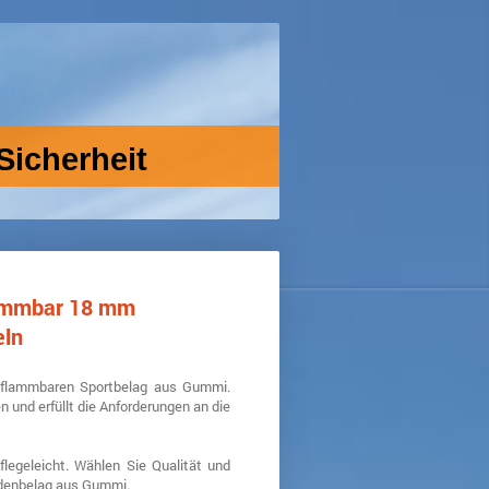
Sicherheit
flammbar 18 mm
eln
ntflammbaren Sportbelag aus Gummi.
 und erfüllt die Anforderungen an die
pflegeleicht. Wählen Sie Qualität und
odenbelag aus Gummi.