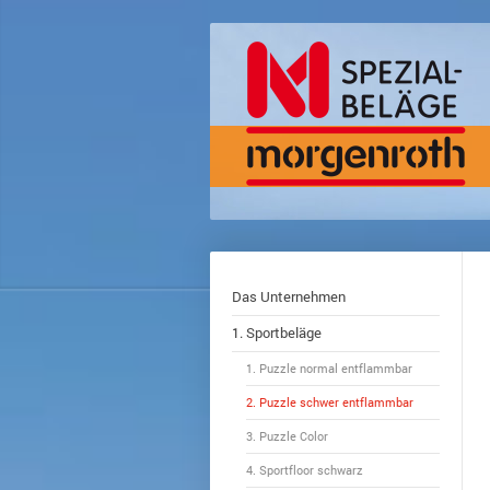
Das Unternehmen
1. Sportbeläge
1. Puzzle normal entflammbar
2. Puzzle schwer entflammbar
3. Puzzle Color
4. Sportfloor schwarz